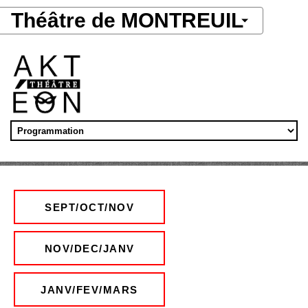
Aller au contenu principal
Théâtre de MONTREUIL
SEPT/OCT/NOV
NOV/DEC/JANV
JANV/FEV/MARS