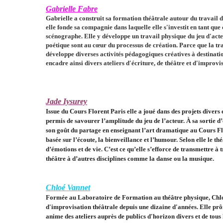
Gabrielle Fabre
Gabrielle a construit sa formation théâtrale autour du travail d
elle fonde sa compagnie dans laquelle elle s'investit en tant qu
scénographe. Elle y développe un travail physique du jeu d'acteu
poétique sont au cœur du processus de création. Parce que la tran
développe diverses activités pédagogiques créatives à destinatio
encadre ainsi divers ateliers d'écriture, de théâtre et d'improvi
Jade Iysurey
Issue du Cours Florent Paris elle a joué dans des projets divers e
permis de savourer l’amplitude du jeu de l’acteur. À sa sortie d’
son goût du partage en enseignant l’art dramatique au Cours Fl
basée sur l’écoute, la bienveillance et l’humour. Selon elle le th
d’émotions et de vie. C’est ce qu’elle s’efforce de transmettre à 
théâtre à d’autres disciplines comme la danse ou la musique.
Chloé Vannet
Formée au Laboratoire de Formation au théâtre physique, Chlo
d'improvisation théâtrale depuis une dizaine d'années. Elle prôn
anime des ateliers auprès de publics d'horizon divers et de tous l