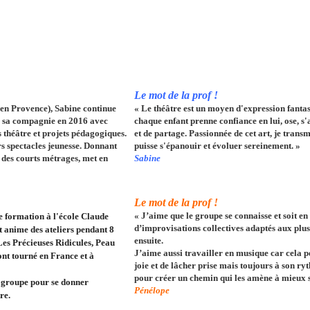
Le mot de la prof !
x en Provence), Sabine continue
«
Le théâtre est un moyen d'expression fantas
me sa compagnie en 2016 avec
chaque enfant prenne confiance en lui, ose, s'
s théâtre et projets pédagogiques.
et de partage. Passionnée de cet art, je transme
rs spectacles jeunesse. Donnant
puisse s'épanouir et évoluer sereinement
. »
e des courts métrages, met en
Sabine
Le mot de la prof !
« J’aime que le groupe se connaisse et soit en
ne formation à l'école Claude
d’improvisations collectives adaptés aux plus
 anime des ateliers pendant 8
ensuite.
Les Précieuses Ridicules, Peau
J’aime aussi travailler en musique car cela per
ont tourné en France et à
joie et de lâc
her prise mais toujours à son ryth
pour créer un chemin qui les amène à mieux s
e groupe pour se donner
Pénélope
tre.