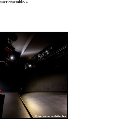
amuser ensemble.
»