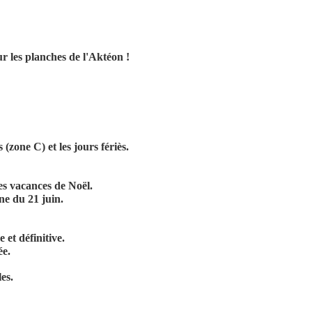
r les planches de l'Aktéon !
(zone C) et les jours fériès.
es vacances de Noël.
ne du 21 juin.
 et définitive.
ée.
les.