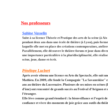
Nos professeurs
Sabine Vasselin
Suite à sa licence Théorie et Pratique des arts de la scène (à Ai
pendant deux ans dans une école de théâtre (à Lyon), puis for
laquelle elle met en place des créations contemporaines, atelier
Parallèlement, elle découvre le théâtre-forum et joue dans dive
une importance particulière à la pluridisciplinarité, elle réalis
scène, joue, danse et écrit.
Pénélope Lucbert
Après avoir obtenu une licence en Arts du Spectacle, elle suit u
Mathieu. En 2009, elle fonde la Compagnie "La Savaneskise" et
ans au théâtre du Lucernaire. Plusieurs de ses mises en scènes (
d’âne) ont rencontré de grands succès au Festival d’Avignon et 
l’étranger.
Elle lève comme grand étendard : la bienveillance et l’esprit d
confiance et vivre des moments de joie grâce aux outils du théâ