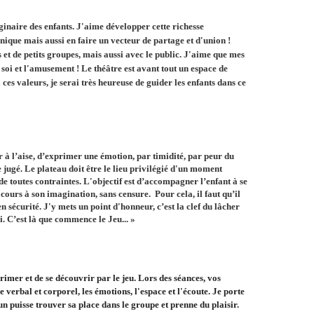
ginaire des enfants. J'aime développer cette richesse
énique mais aussi en faire un vecteur de partage et d'union !
s et de petits groupes, mais aussi avec le public. J'aime que mes
en soi et l'amusement ! Le théâtre est avant tout un espace de
 ces valeurs, je serai très heureuse de guider les enfants dans ce
tir à l’aise, d’exprimer une émotion, par timidité, par peur du
 jugé. Le plateau doit être le lieu privilégié d'un moment
de toutes contraintes. L'objectif est d’accompagner l’enfant à se
re cours à son imagination, sans censure. Pour cela, il faut qu’il
n sécurité. J'y mets un point d'honneur, c’est la clef du lâcher
i. C’est là que commence le Jeu...
»
rimer et de se découvrir par le jeu. Lors des séances, vos
e verbal et corporel, les émotions, l'espace et l'écoute. Je porte
cun puisse trouver sa place dans le groupe et prenne du plaisir.