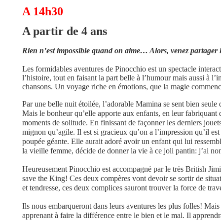
A 14h30
A partir de 4 ans
Rien n’est impossible quand on aime… Alors, venez partager 
Les formidables aventures de Pinocchio
est un spectacle interact
l’histoire, tout en faisant la part belle à l’humour mais aussi à l’
chansons. Un voyage riche en émotions, que la magie commenc
Par une belle nuit étoilée, l’adorable Mamina se sent bien seule
Mais le bonheur qu’elle apporte aux enfants, en leur fabriquant d
moments de solitude. En finissant de façonner les derniers jouets 
mignon qu’agile. Il est si gracieux qu’on a l’impression qu’il e
poupée géante. Elle aurait adoré avoir un enfant qui lui ressem
la vieille femme, décide de donner la vie à ce joli pantin: j’ai 
Heureusement Pinocchio est accompagné par le très British Jimin
save the King! Ces deux compères vont devoir se sortir de situ
et tendresse, ces deux complices sauront trouver la force de trav
Ils nous embarqueront dans leurs aventures les plus folles! Mai
apprenant à faire la différence entre le bien et le mal. Il appre