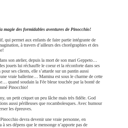
la magie des formidables aventures de Pinocchio!
if, qui permet aux enfants de faire partie intégrante de
imagination, à travers d’ailleurs des chorégraphies et des
e!
 dans son atelier, depuis la mort de son mari Geppeto…
es jouets lui réchauffe le coeur et la réconforte dans ses
pour ses clients, elle s’attarde sur un pantin aussi
st une vraie ballerine… Mamina est sous le charme de cette
ble… quand soudain la Fée bleue touchée par la bonté de
nommé Pinocchio!
y, un petit criquet un peu lâche mais très fidèle. God
ations aussi périlleuses que rocambolesques. Avec humour
erser les épreuves.
s Pinocchio devra devenir une vraie personne, en
ndra à ses dépens que le mensonge n’apporte pas de