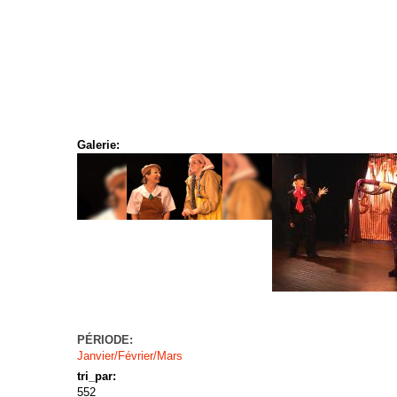
Galerie:
PÉRIODE:
Janvier/Février/Mars
tri_par:
552