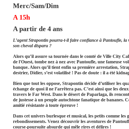
Merc/Sam/Dim
A 15h
A partir de 4 ans
L’agent Strapontin pourra-t-il faire confiance à Pantoufle, la vo
son cheval disparu ?
Alors qu’il assure sa tournée dans le comté de Ville City Cal
de l'Ouest, tombe nez à nez avec Pantoufle, une fameuse vo
banque. Alors qu’il tient enfin sa première arrestation, Str
destrier, Didier, s’est volatilisé ! Pas de doute : il a été ki
Bien que tout les oppose, Strapontin décide d’utiliser les qu
échange de quoi il ne l’arrêtera pas. C’est ainsi que les d
travers le Far West. Dans le désert de Paparlaga, ils renco
de justesse à un peuple autochtone fanatique de bananes. Ce
amitié résistante à toute épreuve !
Dans cet univers burlesque et musical, les petits comme les 
rebondissements. Venez découvrir les aventures de Pantoufle 
course-poursuite absurde qui mêle rires et délires !